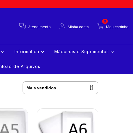
0
Atendimento
Minha conta
Meu carrinho
s
Informática
Máquinas e Suprimentos
load de Arquivos