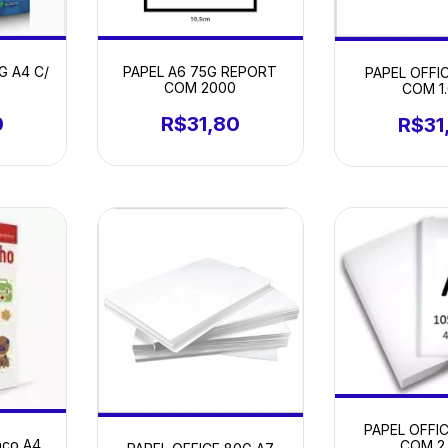
PAPEL A6 75G REPORT
G A4 C/
PAPEL OFFI
COM 2000
COM 1
R$31,80
0
R$31
PAPEL OFFI
anco A4
COM 2