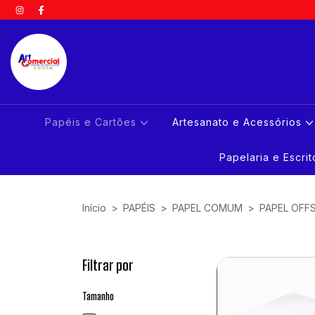
Papéis e Cartões
Artesanato e Acessórios
Papelaria e Escri
Início
>
PAPÉIS
>
PAPEL COMUM
>
PAPEL OFF
Filtrar por
Tamanho