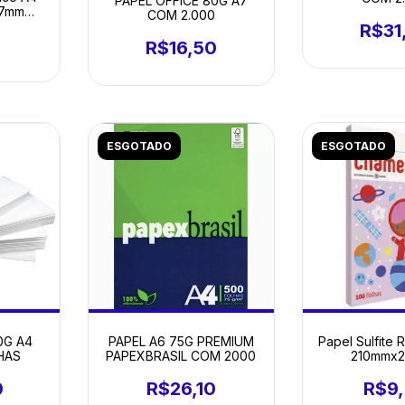
PAPEL OFFICE 80G A7
97mm
COM 2.000
100 FL
R$31
R$16,50
ESGOTADO
ESGOTADO
PAPEL A6 75G PREMIUM
Papel Sulfite
0G A4
PAPEXBRASIL COM 2000
210mmx
HAS
Chamequinho
R$26,10
R$9
0