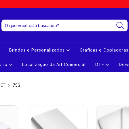
Brindes e Personalizados
Gráficas e Copiadora
tório
Localização da Art Comercial
DTF
Down
SET
>
75G