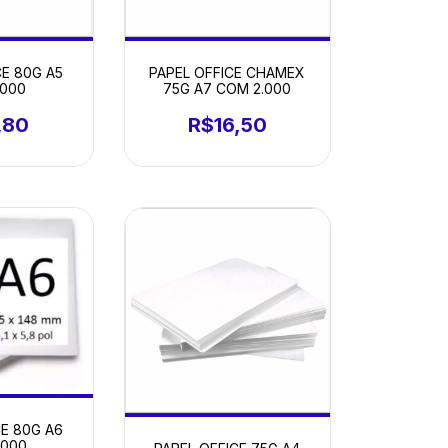
CE 80G A5
PAPEL OFFICE CHAMEX
.000
75G A7 COM 2.000
,80
R$16,50
CE 80G A6
.000