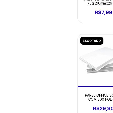
75g 210mmx2
Chamequinho PT 
R$7,99
ESGOTADO
PAPEL OFFICE 8
COM 500 FOL
R$29,8