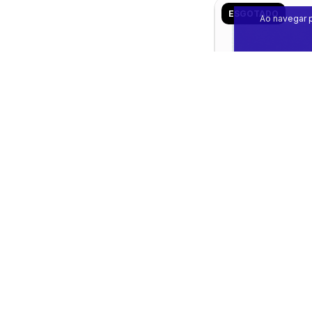
ESGOTADO
Ao navegar p
PAPEL PÉRSICO 
180G 66 X 9
R$1,80