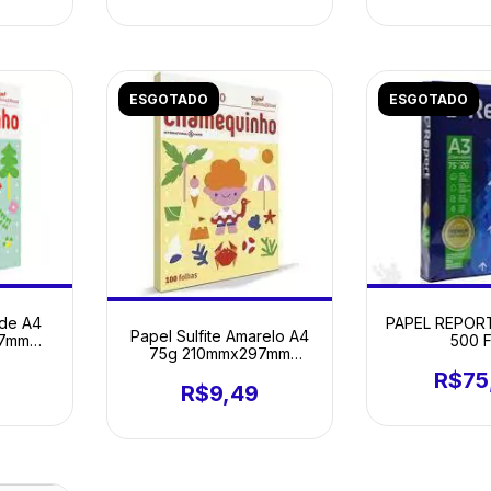
ESGOTADO
ESGOTADO
rde A4
PAPEL REPORT
Papel Sulfite Amarelo A4
97mm
500 
75g 210mmx297mm
100 FL
Chamequinho PT 100 FL
R$75
R$9,49