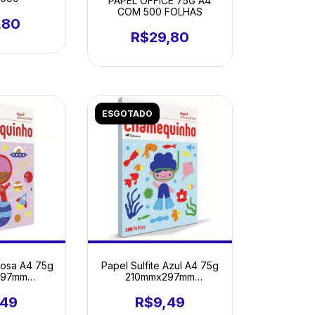
PAPEL OFFICE 75G A4
COM 500 FOLHAS
,80
R$29,80
ESGOTADO
 Rosa A4 75g
Papel Sulfite Azul A4 75g
297mm
210mmx297mm
 PT 100 FL
Chamequinho PT 100 FL
,49
R$9,49