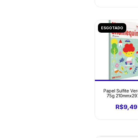
ESGOTADO
Papel Sulfite Ve
75g 210mmx2
Chamequinho PT 
R$9,49