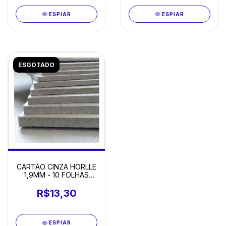
ESPIAR
ESPIAR
ESGOTADO
CARTÃO CINZA HORLLE
1,9MM - 10 FOLHAS
21X28 CM
(UNIVERSITÁRIO)
R$13,30
ESPIAR