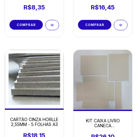
20 FOLHAS
R$16,45
R$8,35
CARTÃO CINZA HORLLE
KIT CAIXA LIVRO
2,55MM - 5 FOLHAS A3
CANECA
16,5X14,5X10CM - COM
R$18,15
5
R$26,10