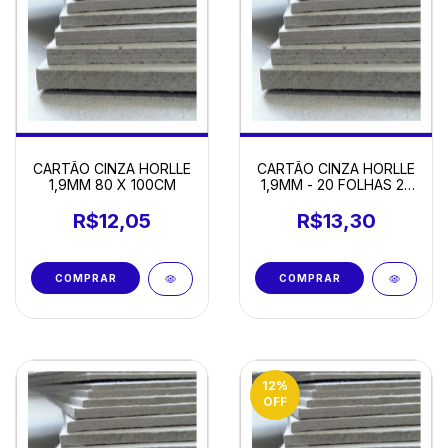
CARTÃO CINZA HORLLE
CARTÃO CINZA HORLLE
1,9MM 80 X 100CM
1,9MM - 20 FOLHAS 22
X 16CM
R$12,05
R$13,30
12
%
OFF