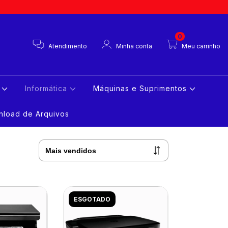
0
Atendimento
Minha conta
Meu carrinho
s
Informática
Máquinas e Suprimentos
load de Arquivos
ESGOTADO