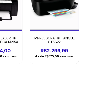
 LASER HP
IMPRESSORA HP TANQUE
ICA M215A
GT5822
24,00
R$2.299,99
00
sem juros
4
x de
R$575,00
sem juros