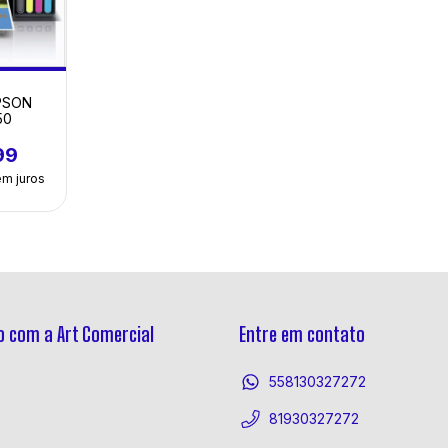
PSON
50
99
em juros
 com a Art Comercial
Entre em contato
558130327272
81930327272