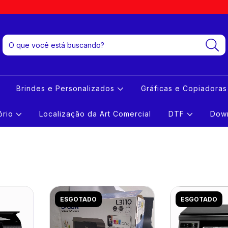
Brindes e Personalizados
Gráficas e Copiadora
tório
Localização da Art Comercial
DTF
Down
ESGOTADO
ESGOTADO