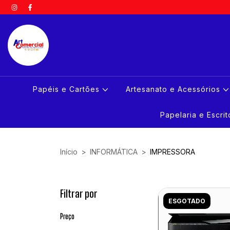
Papéis e Cartões
Artesanato e Acessórios
Papelaria e Escri
Início
>
INFORMÁTICA
>
IMPRESSORA
Filtrar por
ESGOTADO
Preço