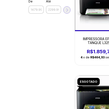
De
Até
IMPRESSORA E
TANQUE L32
R$1.859,
4
x de
R$464,93
se
ESGOTADO