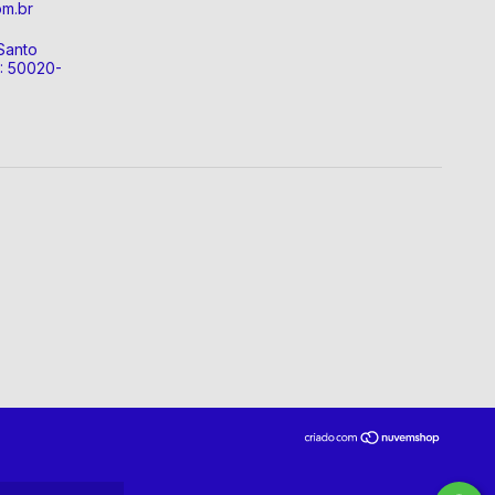
om.br
Santo
P: 50020-