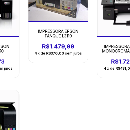
IMPRESSORA EPSON
TANQUE L3110
R$1.479,99
IMPRESSORA
PSON
MONOCROMÁT
50
4
x de
R$370,00
sem juros
R$1.7
73
4
x de
R$431,
m juros