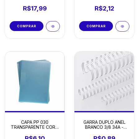
CADERNOS - 15 X 21CM
UNIDADE
COM 10 UNIDADES
R$17,99
R$2,12
CAPA PP 030
GARRA DUPLO ANEL
TRANSPARENTE CORO
BRANCO 3/8 34A -
A4 COM 10
UNIDADE
R$6,10
R$0,89