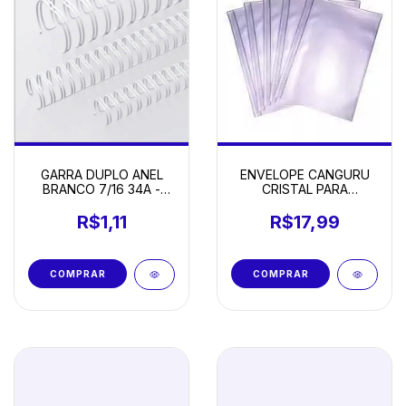
ENVELOPE CANGURU
GARRA DUPLO ANEL
CRISTAL PARA
BRANCO 7/16 34A -
AGENDAS E CADERNOS
UNIDADE
- 15 X 21CM COM 10
R$17,99
R$1,11
UNIDADES