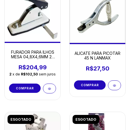
FURADOR PARA ILHOS
ALICATE PARA PICOTAR
MESA 04,8X4,6MM 20
45 N LANMAX
FL - REF 33100
WARRIER
R$204,99
R$27,50
2
x de
R$102,50
sem juros
ESGOTADO
ESGOTADO