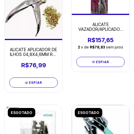
ALICATE
VAZADOR/APLICADOR
ILHÓS VÁRIOS
R$157,65
2
x de
R$78,83
sem juros
ALICATE APLICADOR DE
ILHOS 04,8X4,6MM REF
5421 MOTIVATE
ESPIAR
R$76,99
ESPIAR
ESGOTADO
ESGOTADO