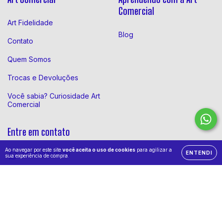
Comercial
Art Fidelidade
Blog
Contato
Quem Somos
Trocas e Devoluções
Você sabia? Curiosidade Art
Comercial
Entre em contato
Ao navegar por este site
você aceita o uso de cookies
para agilizar a
ENTENDI
558130327272
sua experiência de compra.
81930327272
financeiro@artcomercial.com.br
Rua Tobias Barreto, 380 - Santo Antônio - Recife - PE -
CEP: 50020-095