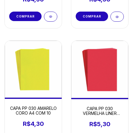
CAPA PP 030 AMARELO
CAPA PP 030
CORO A4 COM 10
VERMELHA LINER
TRANSPARENTE A4
COM 10
R$4,30
R$5,30