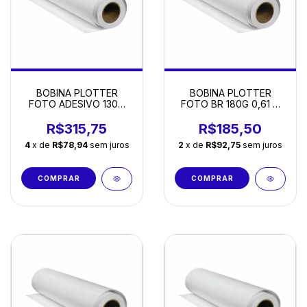
BOBINA PLOTTER
BOBINA PLOTTER
FOTO ADESIVO 130G
FOTO BR 180G 0,61 X
0,61 X 30M
30M MASTERPRINT
R$315,75
R$185,50
4
x de
R$78,94
sem juros
2
x de
R$92,75
sem juros