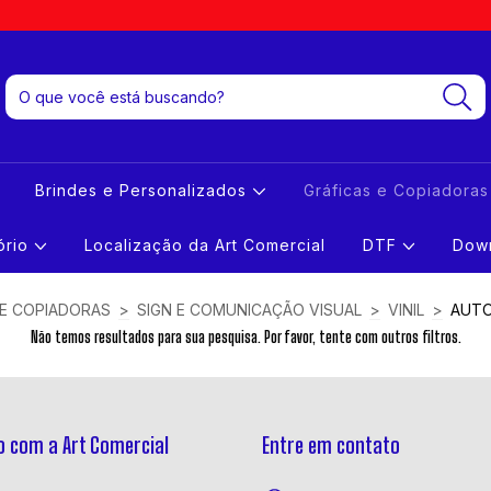
Brindes e Personalizados
Gráficas e Copiadora
tório
Localização da Art Comercial
DTF
Down
 E COPIADORAS
>
SIGN E COMUNICAÇÃO VISUAL
>
VINIL
>
AUT
Não temos resultados para sua pesquisa. Por favor, tente com outros filtros.
 com a Art Comercial
Entre em contato