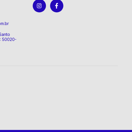
om.br
Santo
P: 50020-