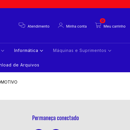
0
Atendimento
Minha conta
Meu carrinho
s
Informática
Máquinas e Suprimentos
load de Arquivos
OMOTIVO
Permaneça conectado