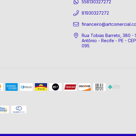
558130327272
81930327272
financeiro@artcomercial.c
Rua Tobias Barreto, 380 - 
Antônio - Recife - PE - CE
095