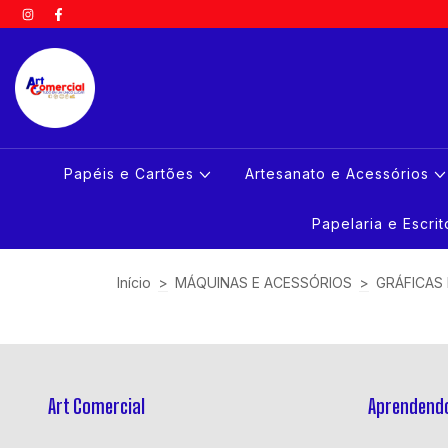
Papéis e Cartões
Artesanato e Acessórios
Papelaria e Escri
Início
>
MÁQUINAS E ACESSÓRIOS
>
GRÁFICAS
Art Comercial
Aprendendo