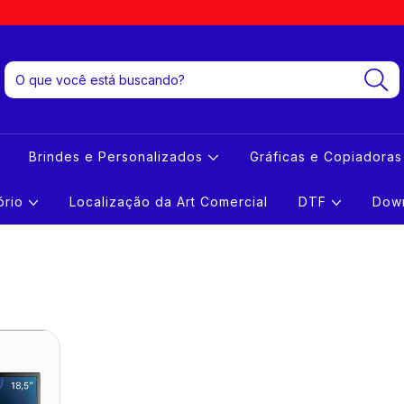
Brindes e Personalizados
Gráficas e Copiadora
tório
Localização da Art Comercial
DTF
Down