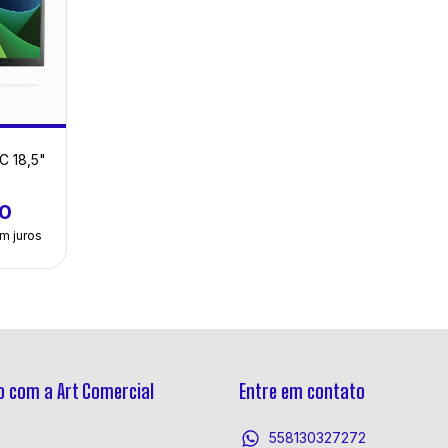
 18,5"
0
m juros
 com a Art Comercial
Entre em contato
558130327272