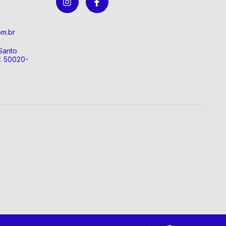
om.br
Santo
P: 50020-