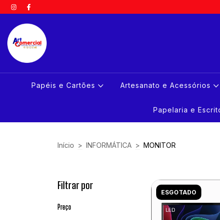
Papéis e Cartões
Artesanato e Acessórios
Papelaria e Escri
Início
>
INFORMÁTICA
>
MONITOR
Filtrar por
ESGOTADO
Preço