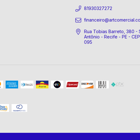
81930327272
financeiro@artcomercial.c
Rua Tobias Barreto, 380 - 
Antônio - Recife - PE - CE
095