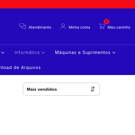
0
Atendimento
Minha conta
Meu carrinho
s
Informática
Máquinas e Suprimentos
load de Arquivos