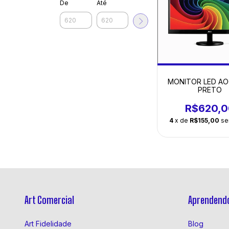
De
Até
MONITOR LED AOC
PRETO
R$620,0
4
x de
R$155,00
se
Art Comercial
Aprendendo
Art Fidelidade
Blog