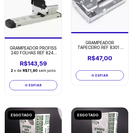
GRAMPEADOR
TAPECEIRO REF 8301 -
GRAMPEADOR PROFISS
GRAMPOS 13/4-8
240 FOLHAS REF 8242
R$47,00
GRAMPOS 23/6-23/24
MM ATTOMEX
R$143,59
2
x de
R$71,80
sem juros
ESPIAR
ESPIAR
ESGOTADO
ESGOTADO