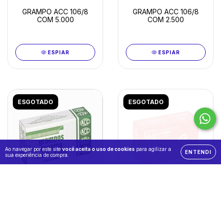
GRAMPO ACC 106/8
GRAMPO ACC 106/8
COM 5.000
COM 2.500
ESPIAR
ESPIAR
ESGOTADO
ESGOTADO
Ao navegar por este site
você aceita o uso de cookies
para agilizar a
ENTENDI
sua experiência de compra.
GRAMPO ACC 106/6
GRAMPO ACC 106/6
COM 5.000
COM 2.500