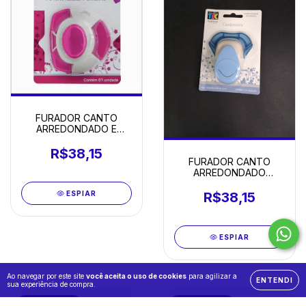
FURADOR CANTO
ARREDONDADO E
ENTALHE
R$38,15
FURADOR CANTO
ARREDONDADO
(PAPEL)
ESPIAR
R$38,15
ESPIAR
Ao navegar por este site
você aceita o uso de cookies
para agilizar a
ENTENDI
sua experiência de compra.
ESGOTADO
ESGOTADO