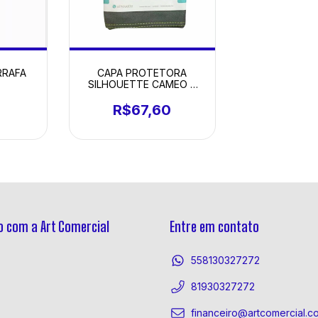
RRAFA
CAPA PROTETORA
SILHOUETTE CAMEO 3
CINZA
R$67,60
 com a Art Comercial
Entre em contato
558130327272
81930327272
financeiro@artcomercial.c