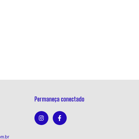
Permaneça conectado
om.br