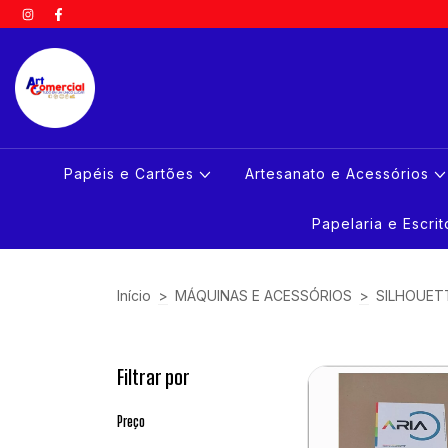
Papéis e Cartões
Artesanato e Acessórios
Papelaria e Escri
Início
>
MÁQUINAS E ACESSÓRIOS
>
SILHOUET
Filtrar por
Preço