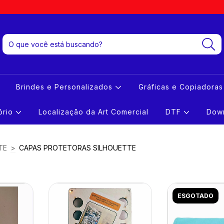
Brindes e Personalizados
Gráficas e Copiadora
tório
Localização da Art Comercial
DTF
Down
TE
>
CAPAS PROTETORAS SILHOUETTE
ESGOTADO