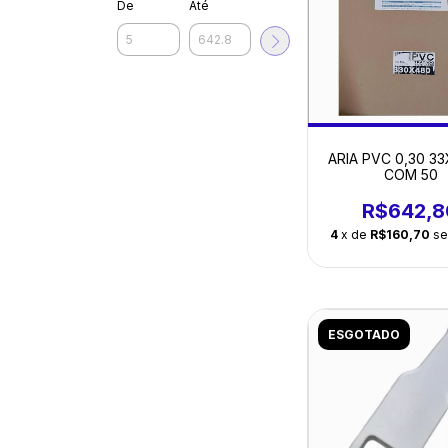
De
Até
ARIA PVC 0,30 3
COM 50
R$642,8
4
x de
R$160,70
se
ESGOTADO