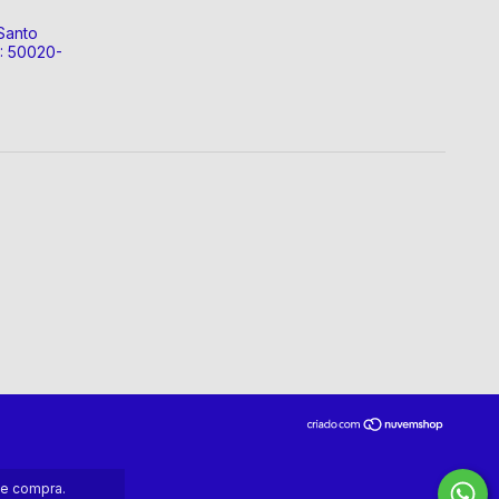
Santo
P: 50020-
de compra.