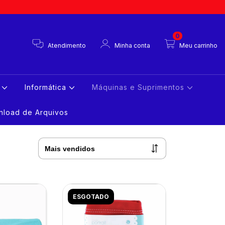
0
Atendimento
Minha conta
Meu carrinho
s
Informática
Máquinas e Suprimentos
load de Arquivos
ESGOTADO