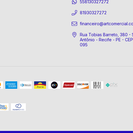
558130327272
81930327272
financeiro@artcomercial.c
Rua Tobias Barreto, 380 - 
Antônio - Recife - PE - CE
095