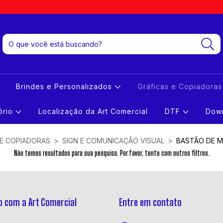
Brindes e Personalizados
Gráficas e Copiadora
tório
Localização da Art Comercial
DTF
Down
 E COPIADORAS
>
SIGN E COMUNICAÇÃO VISUAL
>
BASTÃO DE M
Não temos resultados para sua pesquisa. Por favor, tente com outros filtros.
 com a Art Comercial
Entre em contato