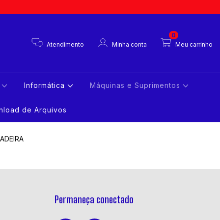
0
Atendimento
Minha conta
Meu carrinho
s
Informática
Máquinas e Suprimentos
load de Arquivos
ADEIRA
Permaneça conectado