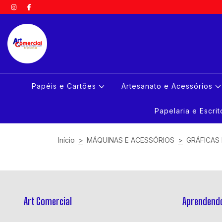
Papéis e Cartões
Artesanato e Acessórios
Papelaria e Escri
Início
>
MÁQUINAS E ACESSÓRIOS
>
GRÁFICAS
Art Comercial
Aprendendo