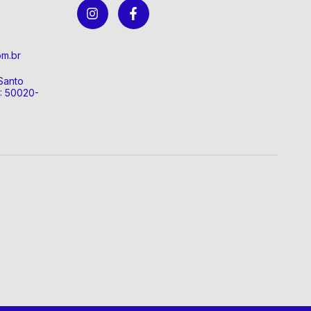
om.br
Santo
P: 50020-