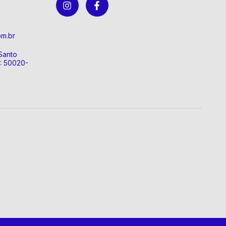
om.br
Santo
P: 50020-