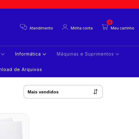
0
Atendimento
Minha conta
Meu carrinho
s
Informática
Máquinas e Suprimentos
load de Arquivos