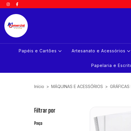
Papéis e Cartões
Artesanato e Acessórios
Papelaria e Escri
Início
>
MÁQUINAS E ACESSÓRIOS
>
GRÁFICAS
Filtrar por
Preço