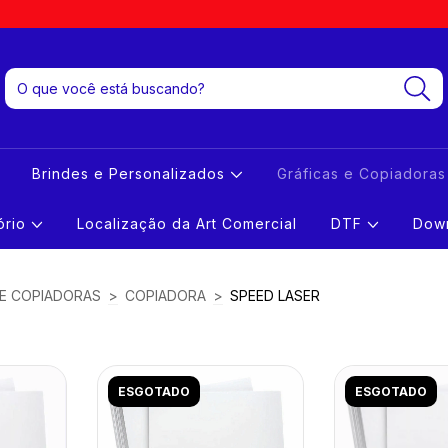
Brindes e Personalizados
Gráficas e Copiadora
tório
Localização da Art Comercial
DTF
Down
 E COPIADORAS
>
COPIADORA
>
SPEED LASER
ESGOTADO
ESGOTADO