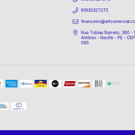
81930327272
financeiro@artcomercial.c
Rua Tobias Barreto, 380 - 
Antônio - Recife - PE - CE
095