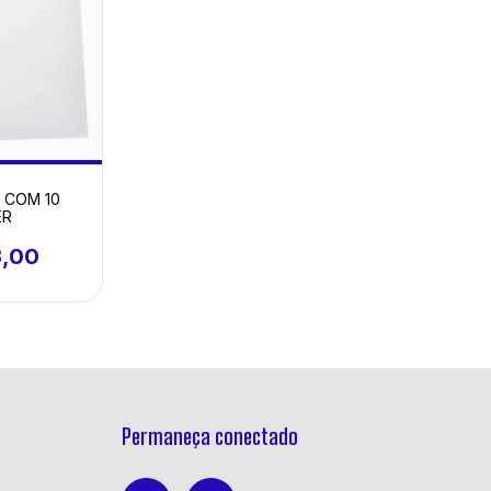
3 COM 10
ER
3,00
Permaneça conectado