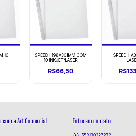
M 10
SPEED II A
SPEED I 198x301MM COM
LAS
10 INKJET/LASER
5
R$13
R$66,50
 com a Art Comercial
Entre em contato
558130327272