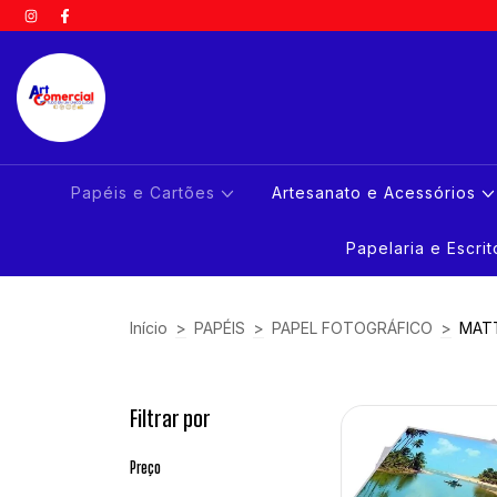
Papéis e Cartões
Artesanato e Acessórios
Papelaria e Escri
Início
>
PAPÉIS
>
PAPEL FOTOGRÁFICO
>
MAT
Filtrar por
Preço