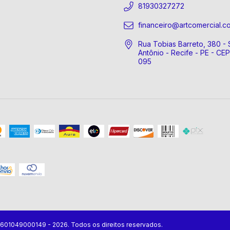
81930327272
financeiro@artcomercial.c
Rua Tobias Barreto, 380 - 
Antônio - Recife - PE - CE
095
07601049000149 - 2026. Todos os direitos reservados.