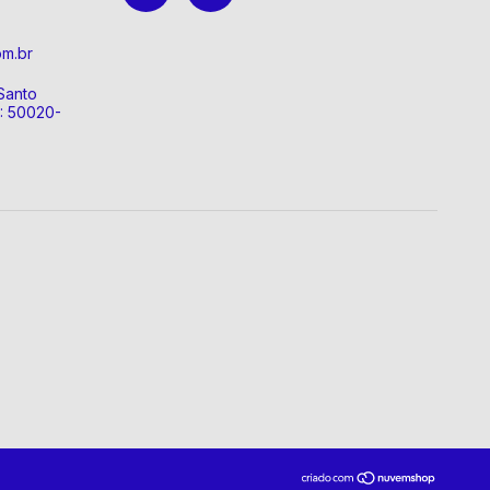
om.br
Santo
P: 50020-