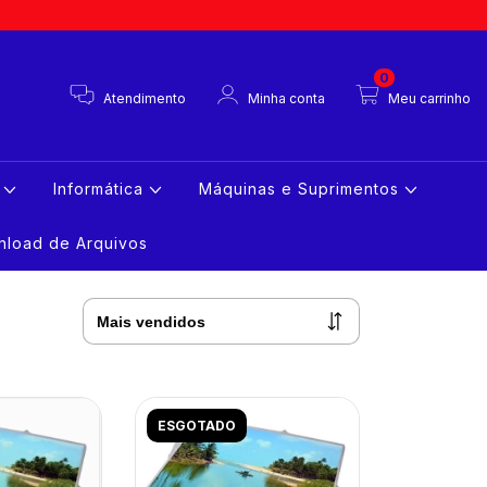
0
Atendimento
Minha conta
Meu carrinho
s
Informática
Máquinas e Suprimentos
load de Arquivos
ESGOTADO