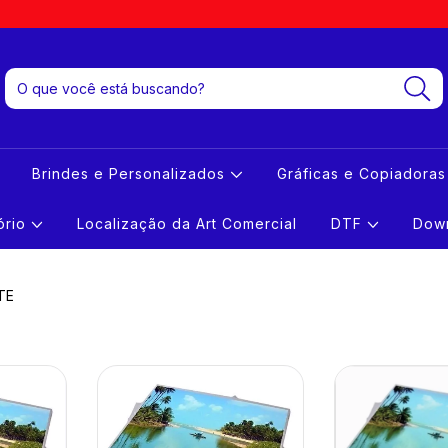
Brindes e Personalizados
Gráficas e Copiadora
tório
Localização da Art Comercial
DTF
Down
TE