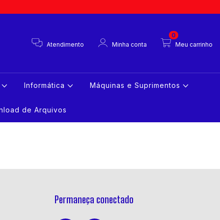
0
Atendimento
Minha conta
Meu carrinho
s
Informática
Máquinas e Suprimentos
load de Arquivos
Permaneça conectado