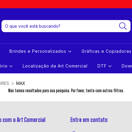
Brindes e Personalizados
Gráficas e Copiadora
tório
Localização da Art Comercial
DTF
Down
ORES
>
MAX
Não temos resultados para sua pesquisa. Por favor, tente com outros filtros.
 com a Art Comercial
Entre em contato