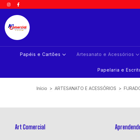
Papéis e Cartões
Artesanato e Acessórios
Papelaria e Escri
Início
>
ARTESANATO E ACESSÓRIOS
>
FURAD
Art Comercial
Aprendendo