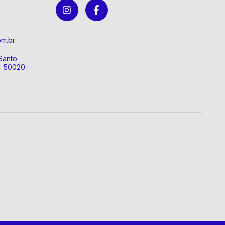
om.br
Santo
P: 50020-