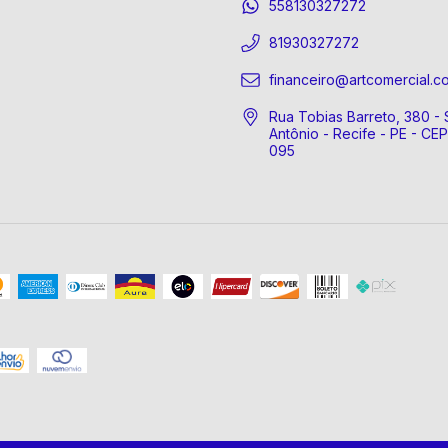
558130327272
81930327272
financeiro@artcomercial.c
Rua Tobias Barreto, 380 - 
Antônio - Recife - PE - CE
095