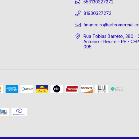
558130327272
81930327272
financeiro@artcomercial.c
Rua Tobias Barreto, 380 - 
Antônio - Recife - PE - CE
095