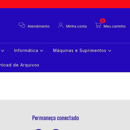
0
Atendimento
Minha conta
Meu carrinho
s
Informática
Máquinas e Suprimentos
load de Arquivos
Permaneça conectado