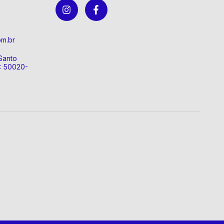
om.br
Santo
P: 50020-