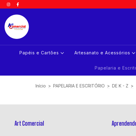
Papéis e Cartões
Artesanato e Acessórios
Papelaria e Escri
Início
>
PAPELARIA E ESCRITÓRIO
>
DE K - Z
>
Art Comercial
Aprendendo