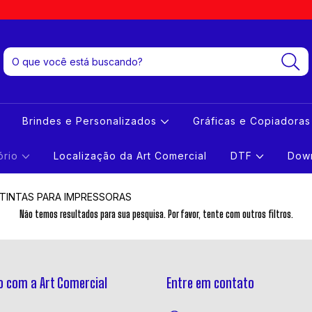
Brindes e Personalizados
Gráficas e Copiadora
tório
Localização da Art Comercial
DTF
Down
TINTAS PARA IMPRESSORAS
Não temos resultados para sua pesquisa. Por favor, tente com outros filtros.
 com a Art Comercial
Entre em contato