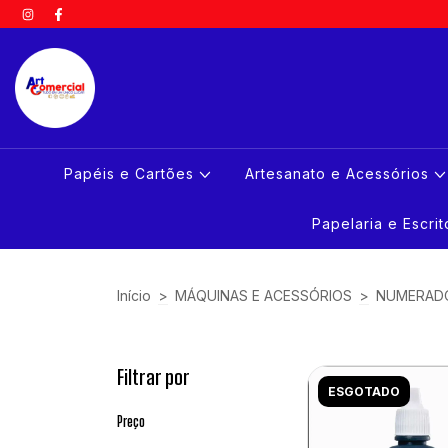
Papéis e Cartões
Artesanato e Acessórios
Papelaria e Escri
Início
>
MÁQUINAS E ACESSÓRIOS
>
NUMERAD
Filtrar por
ESGOTADO
Preço