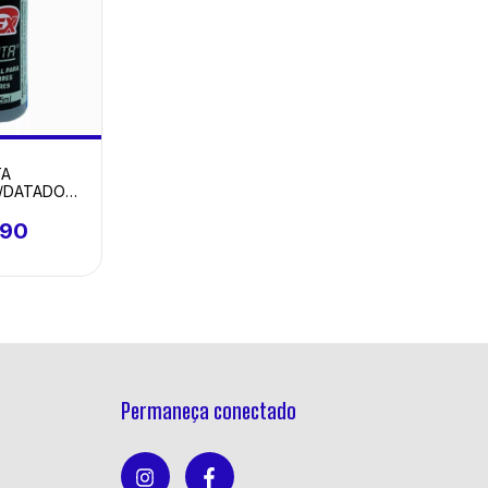
TA
/DATADOR
EX 15ML
,90
Permaneça conectado