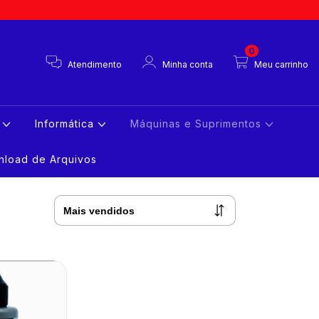
0
Atendimento
Minha conta
Meu carrinho
s
Informática
Máquinas e Suprimentos
load de Arquivos