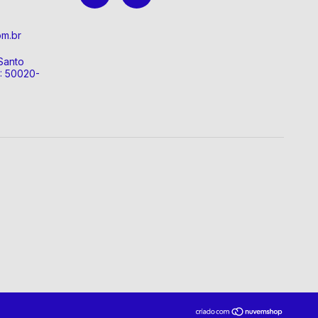
om.br
Santo
P: 50020-