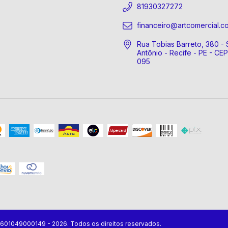
81930327272
financeiro@artcomercial.c
Rua Tobias Barreto, 380 - 
Antônio - Recife - PE - CE
095
07601049000149 - 2026. Todos os direitos reservados.