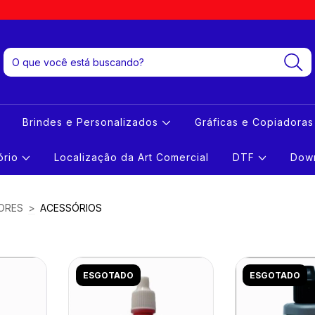
Brindes e Personalizados
Gráficas e Copiadora
tório
Localização da Art Comercial
DTF
Down
ORES
>
ACESSÓRIOS
ESGOTADO
ESGOTADO