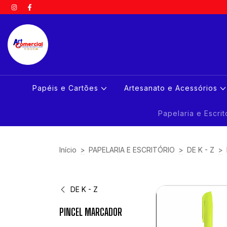
Papéis e Cartões
Artesanato e Acessórios
Papelaria e Escri
Início
>
PAPELARIA E ESCRITÓRIO
>
DE K - Z
>
DE K - Z
PINCEL MARCADOR