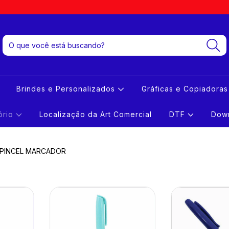
Brindes e Personalizados
Gráficas e Copiadora
tório
Localização da Art Comercial
DTF
Down
PINCEL MARCADOR