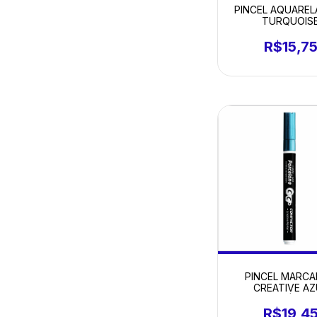
PINCEL AQUARELA
TURQUOIS
R$15,7
PINCEL MARC
CREATIVE AZ
METÁLICO
R$19,4