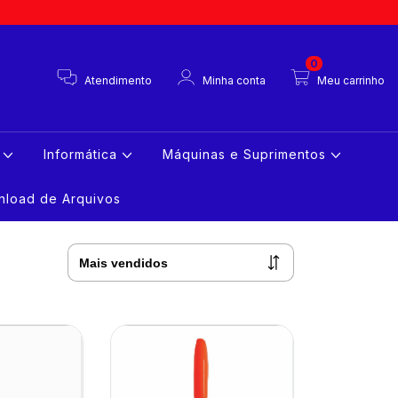
0
Atendimento
Minha conta
Meu carrinho
s
Informática
Máquinas e Suprimentos
load de Arquivos