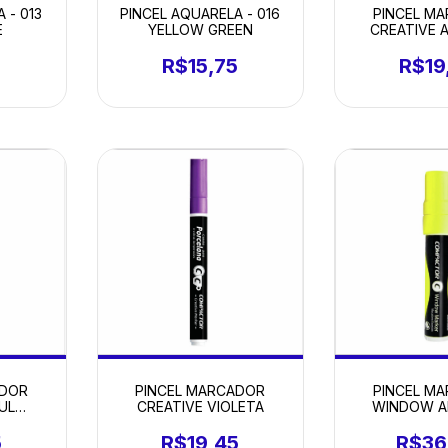
 - 013
PINCEL AQUARELA - 016
PINCEL M
E
YELLOW GREEN
CREATIVE 
5
R$15,75
R$19
ADOR
PINCEL MARCADOR
PINCEL M
UL
CREATIVE VIOLETA
WINDOW A
5
R$19,45
R$36