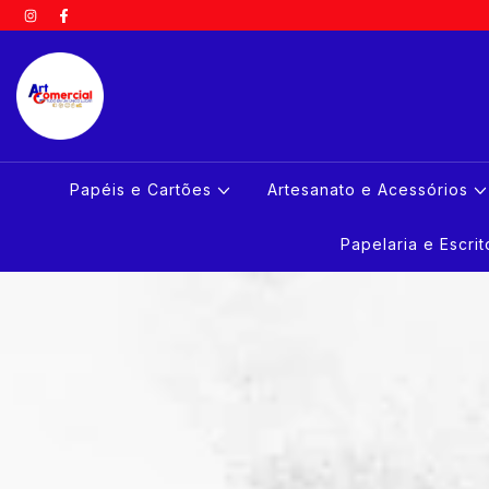
Papéis e Cartões
Artesanato e Acessórios
Papelaria e Escri