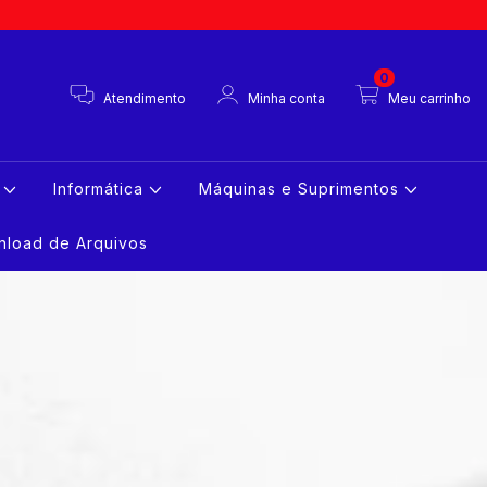
0
Atendimento
Minha conta
Meu carrinho
s
Informática
Máquinas e Suprimentos
load de Arquivos