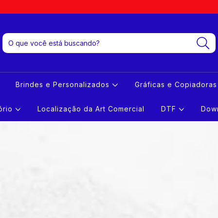
Brindes e Personalizados
Gráficas e Copiadora
tório
Localização da Art Comercial
DTF
Down