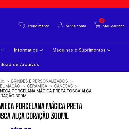
0
Atendimento
Minha conta
Meu carrinho
s
Informática
Máquinas e Suprimentos
load de Arquivos
cio
>
BRINDES E PERSONALIZADOS
>
BLIMAÇÃO
>
CERÂMICA
>
CANECAS
>
NECA PORCELANA MÁGICA PRETA FOSCA ALÇA
RAÇÃO 300ML
ANECA PORCELANA MÁGICA PRETA
OSCA ALÇA CORAÇÃO 300ML