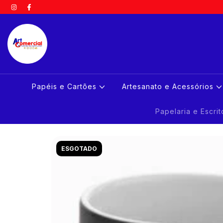
Papéis e Cartões
Artesanato e Acessórios
Papelaria e Escri
ESGOTADO