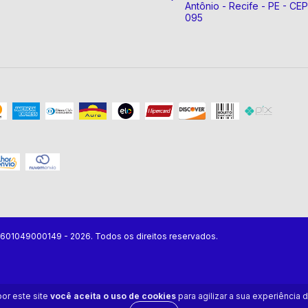
Antônio - Recife - PE - CE
095
07601049000149 - 2026. Todos os direitos reservados.
or este site
você aceita o uso de cookies
para agilizar a sua experiência 