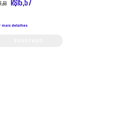
R$15,57
7,30
r mais detalhes