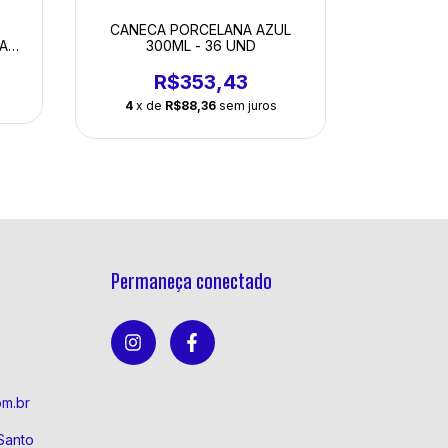
CANECA PORCELANA AZUL
CANECA 
300ML - 36 UND
30
A
R$353,43
4
x de
R$88,36
sem juros
4
x de
Permaneça conectado
om.br
Santo