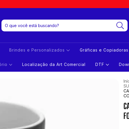
Brindes e Personalizados
Gráficas e Copiadora
tório
Localização da Art Comercial
DTF
Down
Iní
SU
CA
CO
C
F