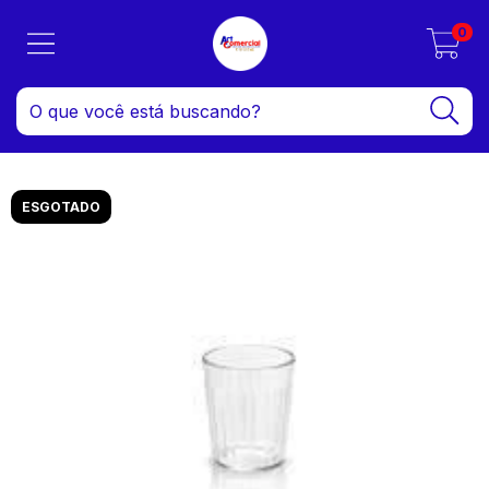
0
ESGOTADO