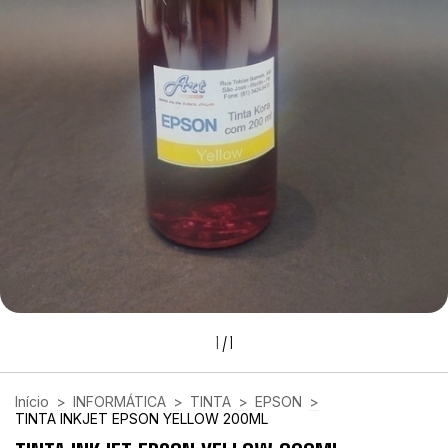
1
/
1
Início
>
INFORMÁTICA
>
TINTA
>
EPSON
>
TINTA INKJET EPSON YELLOW 200ML